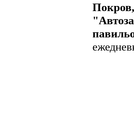
Покров
"Автоза
павиль
ежедневн