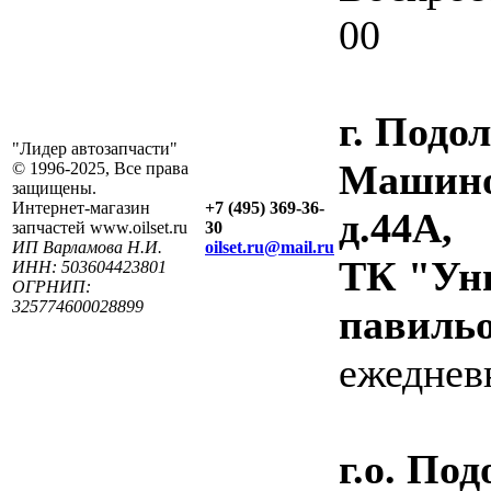
00
г. Подол
"Лидер автозапчасти"
Машино
© 1996-2025, Все права
защищены.
Интернет-магазин
+7 (495) 369-36-
д.44А,
запчастей www.oilset.ru
30
ИП Варламова Н.И.
oilset.ru@mail.ru
ТК "Ун
ИНН: 503604423801
ОГРНИП:
325774600028899
павиль
ежедневн
г.о. Под