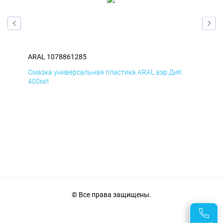
ARAL 1078861285
ARA
Смазка универсальная пластика ARAL аэр ДиК
Сма
400мл
40
© Все права защищены.