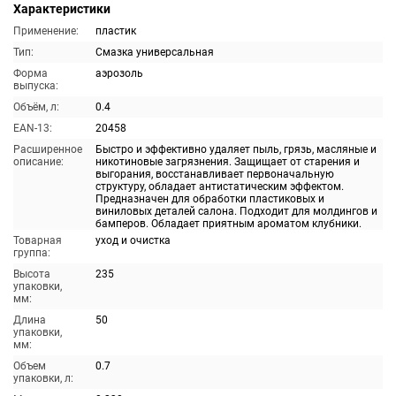
Характеристики
Применение:
пластик
Тип:
Смазка универсальная
Форма
аэрозоль
выпуска:
Объём, л:
0.4
EAN-13:
20458
Расширенное
Быстро и эффективно удаляет пыль, грязь, масляные и
описание:
никотиновые загрязнения. Защищает от старения и
выгорания, восстанавливает первоначальную
структуру, обладает антистатическим эффектом.
Предназначен для обработки пластиковых и
виниловых деталей салона. Подходит для молдингов и
бамперов. Обладает приятным ароматом клубники.
Товарная
уход и очистка
группа:
Высота
235
упаковки,
мм:
Длина
50
упаковки,
мм:
Объем
0.7
упаковки, л: