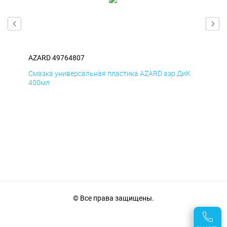
AZARD 49764807
AZA
мД
Смазка универсальная пластика AZARD аэр ДиК
Сма
400мл
40
© Все права защищены.