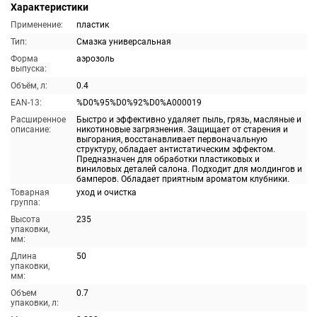
Характеристики
Применение:
пластик
Тип:
Смазка универсальная
Форма
аэрозоль
выпуска:
Объём, л:
0.4
EAN-13:
%D0%95%D0%92%D0%A000019
Расширенное
Быстро и эффективно удаляет пыль, грязь, масляные и
описание:
никотиновые загрязнения. Защищает от старения и
выгорания, восстанавливает первоначальную
структуру, обладает антистатическим эффектом.
Предназначен для обработки пластиковых и
виниловых деталей салона. Подходит для молдингов и
бамперов. Обладает приятным ароматом клубники.
Товарная
уход и очистка
группа:
Высота
235
упаковки,
мм:
Длина
50
упаковки,
мм:
Объем
0.7
упаковки, л: