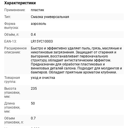
Характеристики
Применение:
пластик
Тип:
Смазка универсальная
Форма
аэрозоль
выпуска:
Объём, л:
0.4
EAN-13:
LR15YC10003
Расширенное
Быстро и эффективно удаляет пыль, грязь, масляные и
описание:
никотиновые загрязнения. Защищает от старения и
выгорания, восстанавливает первоначальную
структуру, обладает антистатическим эффектом.
Предназначен для обработки пластиковых и
виниловых деталей салона. Подходит для молдингов и
бамперов. Обладает приятным ароматом клубники.
Товарная
уход и очистка
группа:
Высота
235
упаковки,
мм:
Длина
50
упаковки,
мм:
Объем
0.7
упаковки, л: