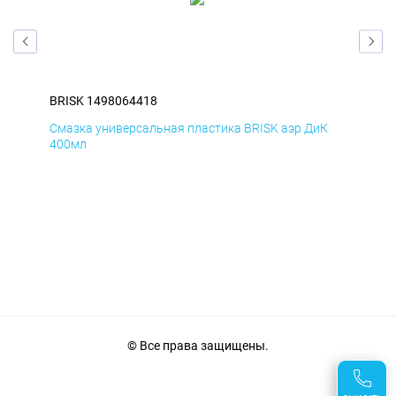
BRISK 1498064418
BRI
Д
Смазка универсальная пластика BRISK аэр ДиК
Сма
400мл
40
© Все права защищены.