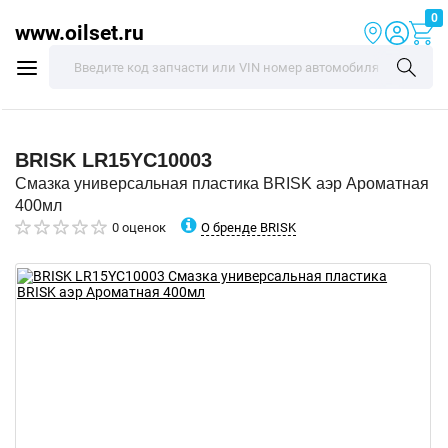
0
www.oilset.ru
BRISK
LR15YC10003
Смазка универсальная пластика BRISK аэр Ароматная
400мл
О бренде BRISK
0 оценок