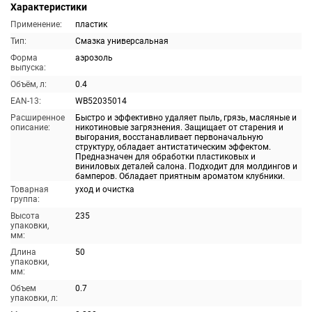
Характеристики
Применение:
пластик
Тип:
Смазка универсальная
Форма
аэрозоль
выпуска:
Объём, л:
0.4
EAN-13:
WB52035014
Расширенное
Быстро и эффективно удаляет пыль, грязь, масляные и
описание:
никотиновые загрязнения. Защищает от старения и
выгорания, восстанавливает первоначальную
структуру, обладает антистатическим эффектом.
Предназначен для обработки пластиковых и
виниловых деталей салона. Подходит для молдингов и
бамперов. Обладает приятным ароматом клубники.
Товарная
уход и очистка
группа:
Высота
235
упаковки,
мм:
Длина
50
упаковки,
мм:
Объем
0.7
упаковки, л: