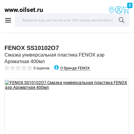
0
www.oilset.ru
FENOX
SS10102O7
Смазка универсальная пластика FENOX аэр
Ароматная 400мл
О бренде FENOX
0 оценок