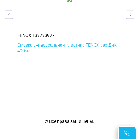
FENOX 1397939271
FEN
мД
Смазка универсальная пластика FENOX аэр ДиК
Сма
400мл
40
© Все права защищены.