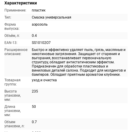
Характеристики
Применение:
пластик
Тип:
Смазка универсальная
Форма
аэрозоль
выпуска:
Объём, л:
0.4
EAN-13:
SS10102O7
Расширенное
Быстро и эффективно удаляет пыль, грязь, масляные и
описание:
никотиновые загрязнения. Защищает от старения и
выгорания, восстанавливает первоначальную
структуру, обладает антистатическим эффектом.
Предназначен для обработки пластиковых и
виниловых деталей салона. Подходит для молдингов и
бамперов. Обладает приятным ароматом клубники.
Товарная
уход и очистка
группа:
Высота
235
упаковки,
мм:
Длина
50
упаковки,
мм:
Объем
0.7
упаковки, л: