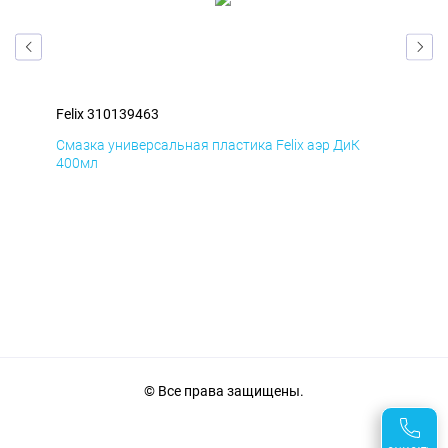
Felix 310139463
Fel
Смазка универсальная пластика Felix аэр ДиК
Сма
400мл
40
© Все права защищены.