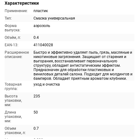
Характеристики
Применение:
пластик
Тип:
Смазка универсальная
Форма
аэрозоль
выпуска:
Объём, л:
0.4
EAN-13:
411040028
Расширенное
Быстро и эффективно удаляет пыль, грязь, масляные и
описание:
никотиновые загрязнения. Защищает от старения и
выгорания, восстанавливает первоначальную
структуру, обладает антистатическим эффектом.
Предназначен для обработки пластиковых и
виниловых деталей салона. Подходит для молдингов и
бамперов. Обладает приятным ароматом клубники.
Товарная
уход и очистка
группа:
Высота
235
упаковки,
мм:
Длина
50
упаковки,
мм:
Объем
0.7
упаковки, л: