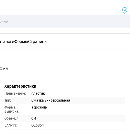
аталоги
Формы
Страницы
00мл
Характеристики
Применение:
пластик
Тип:
Смазка универсальная
Форма
аэрозоль
выпуска:
Объём, л:
0.4
EAN-13:
OE6854