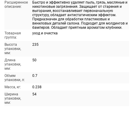
Расширенное
Быстро и эффективно удаляет пыль, грязь, масляные и
описание:
никотиновые загрязнения. Защищает от старения и
выгорания, восстанавливает первоначальную
структуру, обладает антистатическим эффектом.
Предназначен для обработки пластиковых и
виниловых деталей салона. Подходит для молдингов и
бамперов. Обладает приятным ароматом клубники.
Товарная
уход и очистка
группа:
Высота
235
упаковки,
мм:
Длина
50
упаковки,
мм:
Объем
0.7
упаковки, л:
Масса, кг:
0.238
Ширина
54
упаковки,
мм: