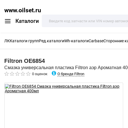
www.oilset.ru
Каталоги
ЛК
Каталоги групп
Ред.каталоги
Wh-каталоги
Carbase
Сторонние к
Filtron
OE6854
Смазка универсальная пластика Filtron аэр Ароматная 4
О бренде Filtron
0 оценок