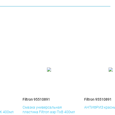
Filtron 95510891
Filtron 95510891
я
Смазка универсальная
АНТИФРИЗ красны
иК 400мл
пластика Filtron аэр ПхВ 400мл